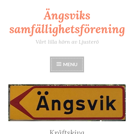
Ängsviks
Skip
to
samfällighetsförening
content
Vårt lilla hörn av Ljusterö
MENU
Kräftskiva