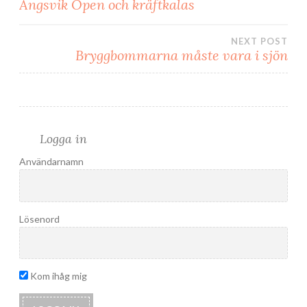
Inläggsnavigering
Ängsvik Open och kräftkalas
NEXT POST
Bryggbommarna måste vara i sjön
Logga in
Användarnamn
Lösenord
Kom ihåg mig